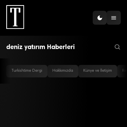
GÜNDEM
Sharp lisans için Vestel’in
kapısını çaldı
deniz yatırım Haberleri
Turkishtime Dergi
Hakkımızda
Künye ve İletişim
Re