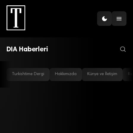
GÜNDEM
DIA Grup ilk çeyrekte
geliriyle yüzde 246
oranında artış yakaladı
DIA Haberleri
Turkishtime Dergi
Hakkımızda
Künye ve İletişim
Re