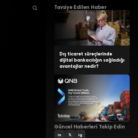
Tavsiye Edilen Haber
Dış ticaret süreçlerinde
dijital bankacılığın sağladığı
avantajlar nedir?
Güncel Haberleri Takip Edin
in
𝕏
ig