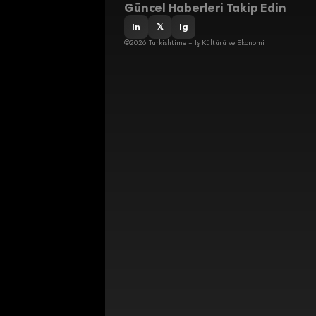
Güncel Haberleri Takip Edin
in
𝕏
ig
©2026 Turkishtime – İş Kültürü ve Ekonomi