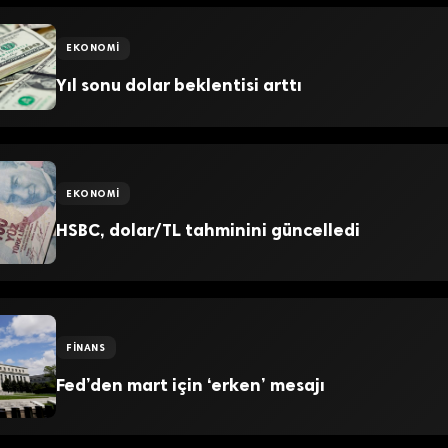
EKONOMI
Yıl sonu dolar beklentisi arttı
EKONOMI
HSBC, dolar/TL tahminini güncelledi
FINANS
Fed’den mart için ‘erken’ mesajı