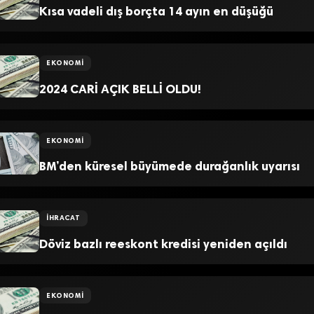
Kısa vadeli dış borçta 14 ayın en düşüğü
EKONOMI
2024 CARİ AÇIK BELLİ OLDU!
EKONOMI
BM’den küresel büyümede durağanlık uyarısı
İHRACAT
Döviz bazlı reeskont kredisi yeniden açıldı
EKONOMI