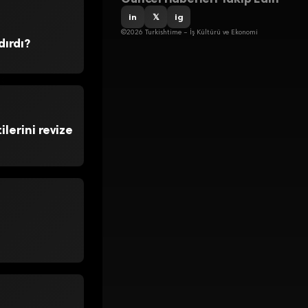
in
𝕏
ig
©2026 Turkishtime – İş Kültürü ve Ekonomi
dırdı?
lerini revize