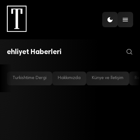
GÜNDEM
Yeni vergi ve harçlar belli
oldu
ehliyet Haberleri
Turkishtime Dergi
Hakkımızda
Künye ve İletişim
Re