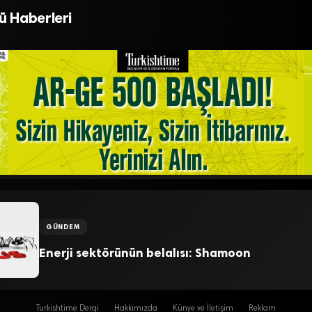
gerçekleşti
ü Haberleri
GÜNDEM
Enerji sektörünün belalısı: Shamoon
Turkishtime Dergi
Hakkımızda
Künye ve İletişim
Reklam