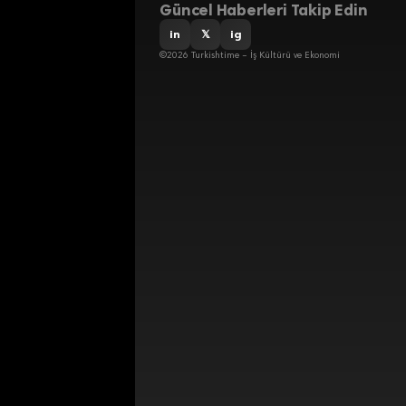
Güncel Haberleri Takip Edin
in
𝕏
ig
©2026 Turkishtime – İş Kültürü ve Ekonomi