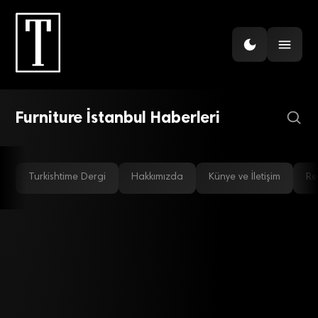
MOBILYA
Mobilya fuarına yabancılar
damga vurdu
Furniture İstanbul Haberleri
Turkishtime Dergi
Hakkımızda
Künye ve İletişim
Re