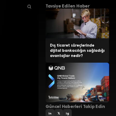
Tavsiye Edilen Haber
Dış ticaret süreçlerinde
dijital bankacılığın sağladığı
avantajlar nedir?
Güncel Haberleri Takip Edin
in
𝕏
ig