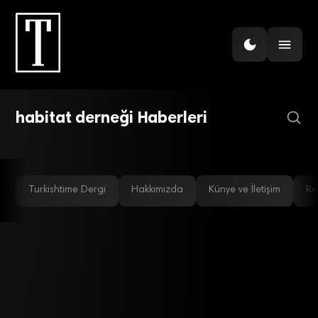
GÜNDEM
Twitter hesapları çocuklara
ARAŞTIRMA
Gençler, siyasete katılımı sadece
kitap olacak!
habitat derneği Haberleri
oy kullanmak olarak görüyor
Turkishtime Dergi
Hakkımızda
Künye ve İletişim
Re