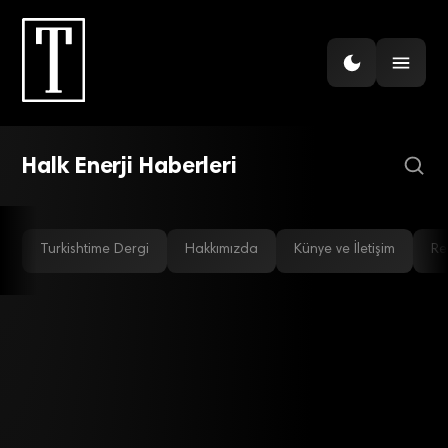
GÜNDEM
Türkiye’nin ilk güneş enerji
santralleri yolda
Halk Enerji Haberleri
Turkishtime Dergi
Hakkımızda
Künye ve İletişim
Re