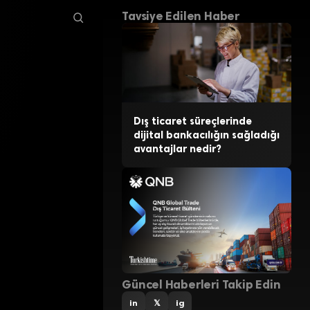
Tavsiye Edilen Haber
Dış ticaret süreçlerinde
dijital bankacılığın sağladığı
avantajlar nedir?
Güncel Haberleri Takip Edin
in
𝕏
ig