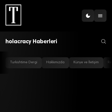
GÜNDEM
Holakrasi, 21. yüzyılın
yönetim modeli mi?
holacracy Haberleri
Turkishtime Dergi
Hakkımızda
Künye ve İletişim
Re