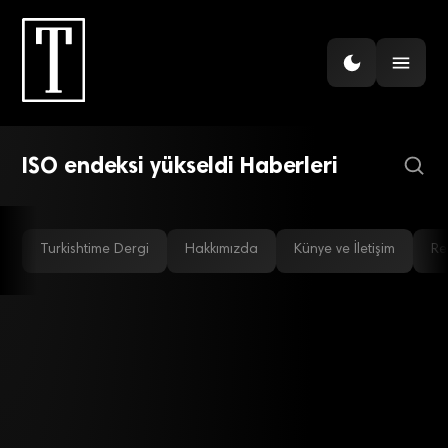
İHRACAT
İhracat Pazarlarında Talep
Artıyor: ISO Endeksi 52,1’e
Yükseldi
ISO endeksi yükseldi Haberleri
Turkishtime Dergi
Hakkımızda
Künye ve İletişim
Re