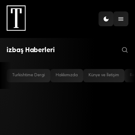
ENERJI
Kompresör devi Kaishan
Group’tan Türkiye’ye 1
milyar dolarlık yatırım
izbaş Haberleri
Turkishtime Dergi
Hakkımızda
Künye ve İletişim
Re