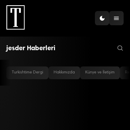
ENERJI
JESDER’e Yeni Başkan
jesder Haberleri
Turkishtime Dergi
Hakkımızda
Künye ve İletişim
Re