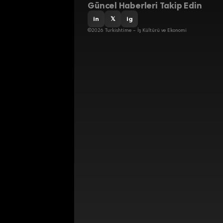
Güncel Haberleri Takip Edin
in
𝕏
ig
©2026 Turkishtime – İş Kültürü ve Ekonomi