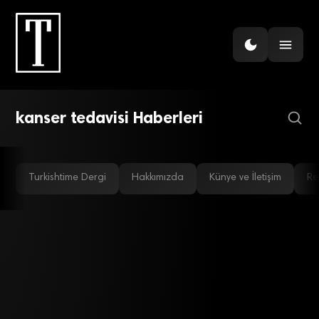
SAĞLIK
BioNTech, kanser aşısını
piyasaya sürmeye
hazırlanıyor
kanser tedavisi Haberleri
Turkishtime Dergi
Hakkımızda
Künye ve İletişim
Re