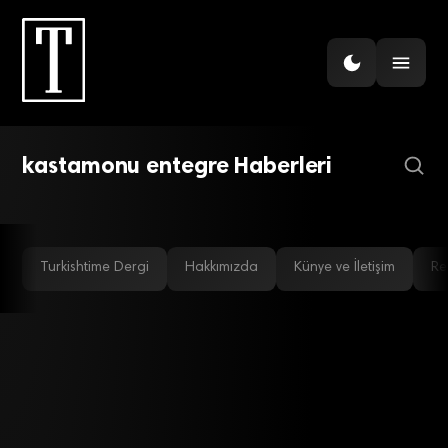
İkinci 50 Yıl Rotası: İleri
Teknoloji ve Sürdürülebilir
Üretimle Gelişmiş
GÜNDEM
Kastamonu Entegre’den İran
Pazarlarda Büyüme
kastamonu entegre Haberleri
çıkartması
Turkishtime Dergi
Hakkımızda
Künye ve İletişim
Re