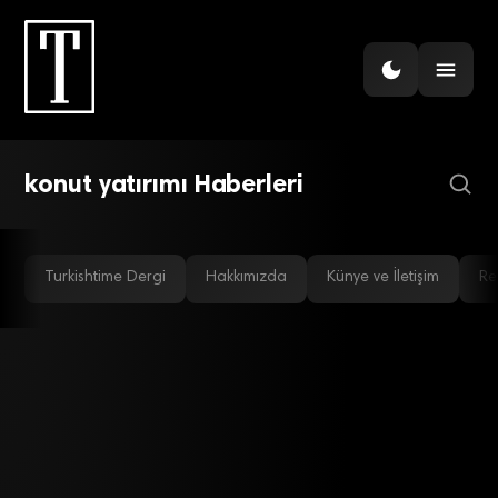
EMLAK
Konut yatırımları 20 yılda
‘geri’ dönüyor
konut yatırımı Haberleri
Turkishtime Dergi
Hakkımızda
Künye ve İletişim
Re