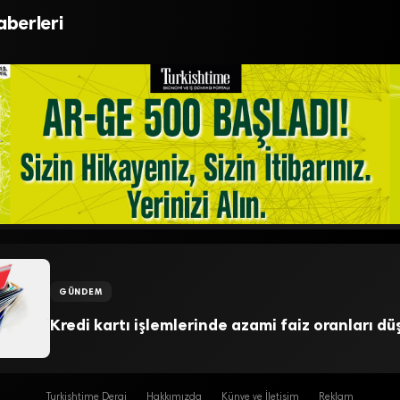
%15.7 arttı
aberleri
GÜNDEM
Kredi kartı işlemlerinde azami faiz oranları dü
Turkishtime Dergi
Hakkımızda
Künye ve İletişim
Reklam