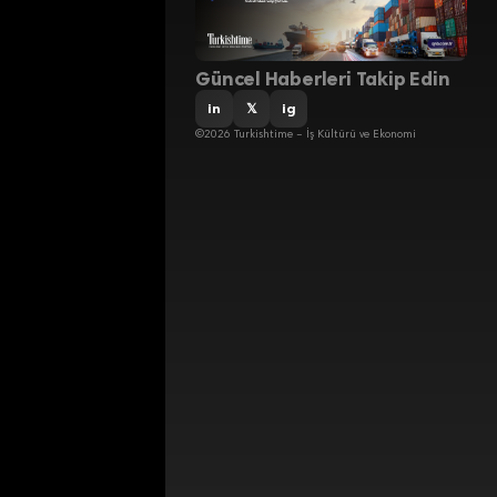
Güncel Haberleri Takip Edin
in
𝕏
ig
©2026 Turkishtime – İş Kültürü ve Ekonomi