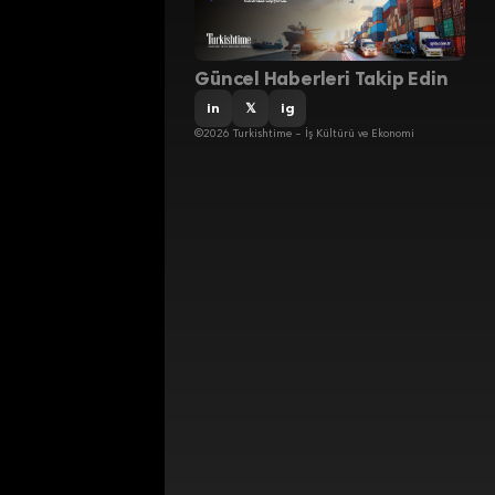
Güncel Haberleri Takip Edin
in
𝕏
ig
©2026 Turkishtime – İş Kültürü ve Ekonomi