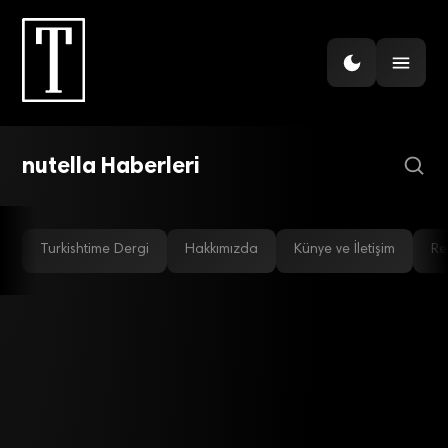
GÜNDEM
Fındık devi Oltan Gıda,
İtalyanların oldu
nutella Haberleri
Turkishtime Dergi
Hakkımızda
Künye ve İletişim
Re