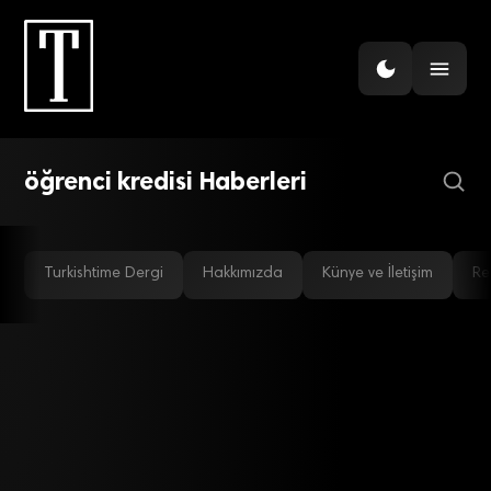
EKONOMI
Ekonomiye ilişkin
düzenlemeleri içeren
‘torba’ yürürlükte
öğrenci kredisi Haberleri
Turkishtime Dergi
Hakkımızda
Künye ve İletişim
Re