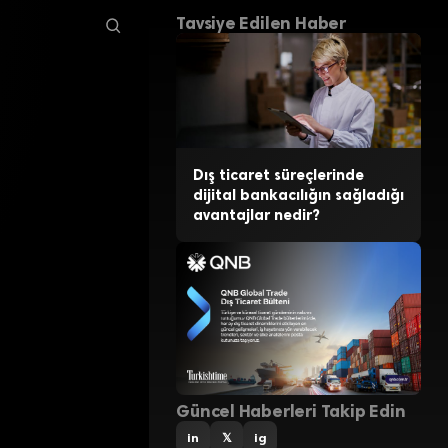
Tavsiye Edilen Haber
Dış ticaret süreçlerinde
dijital bankacılığın sağladığı
avantajlar nedir?
Güncel Haberleri Takip Edin
in
𝕏
ig