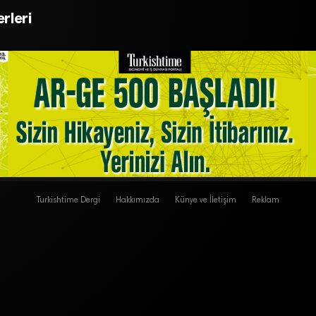
,6 trilyon lirayı aştı
bağımsızların savaşı k
rleri
Turkishtime Dergi
Hakkımızda
Künye ve İletişim
Reklam