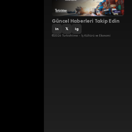
Güncel Haberleri Takip Edin
in
𝕏
ig
©2026 Turkishtime – İş Kültürü ve Ekonomi