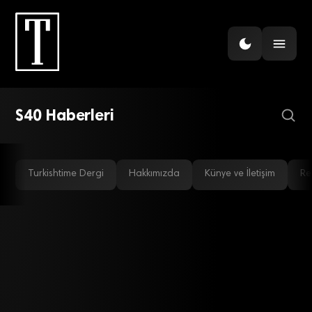
GÜNDEM
Viber, 100 milyon kullanıcı
sayısını aştı, hedef
büyütüyor
S40 Haberleri
Turkishtime Dergi
Hakkımızda
Künye ve İletişim
Re