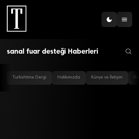
İHRACAT
İhracatta pazarlamaya
çifte destek!
sanal fuar desteği Haberleri
Turkishtime Dergi
Hakkımızda
Künye ve İletişim
Re