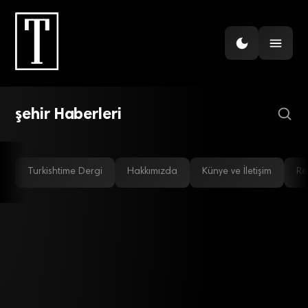
GÜNDEM
Bavul.com’a en iyi mobil
uygulama ödülü
şehir Haberleri
Turkishtime Dergi
Hakkımızda
Künye ve İletişim
Re