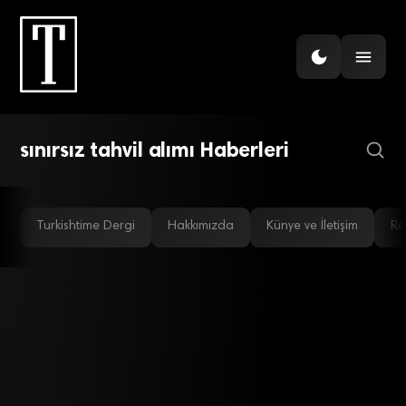
GÜNDEM
Avrupa Merkez Bankası
“sınırsız” tahvil alacak
sınırsız tahvil alımı Haberleri
Turkishtime Dergi
Hakkımızda
Künye ve İletişim
Re