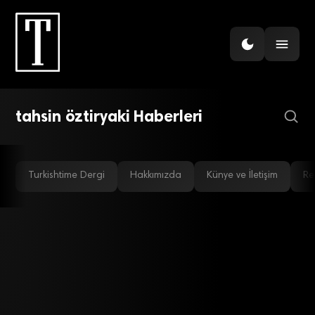
İHRACAT
TİM’in yeni başkanı Gülle
tahsin öztiryaki Haberleri
Turkishtime Dergi
Hakkımızda
Künye ve İletişim
Re