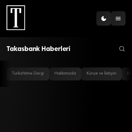
FINANS
VİOP’ta risk parametreleri
güncellendi
Takasbank Haberleri
Turkishtime Dergi
Hakkımızda
Künye ve İletişim
Re