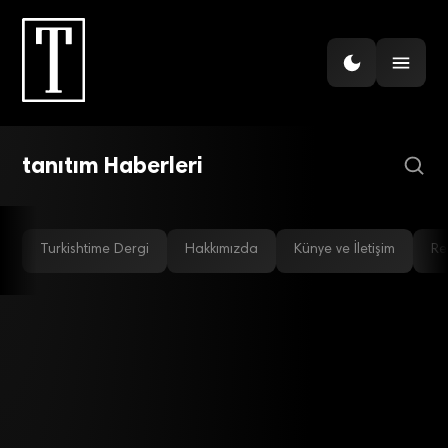
GÜNDEM
ZEYTİNYAĞI SEKTÖRÜNDE
TANITIM İÇİN GÜÇ BİRLİĞİ
tanıtım Haberleri
Turkishtime Dergi
Hakkımızda
Künye ve İletişim
Re