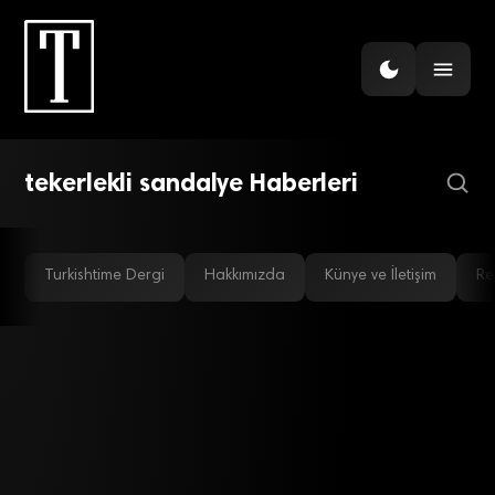
GÜNDEM
Tekerlekli sandalye dönemi
son buluyor
tekerlekli sandalye Haberleri
Turkishtime Dergi
Hakkımızda
Künye ve İletişim
Re