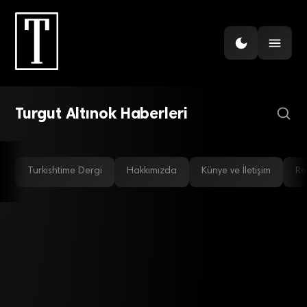
EKONOMI
Emekliye ek zam olacak
mı?
Turgut Altınok Haberleri
Turkishtime Dergi
Hakkımızda
Künye ve İletişim
Re