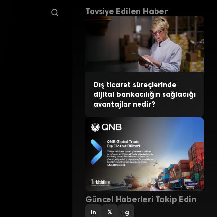
Tavsiye Edilen Haber
Dış ticaret süreçlerinde
dijital bankacılığın sağladığı
avantajlar nedir?
Güncel Haberleri Takip Edin
in
𝕏
ig