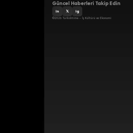
Güncel Haberleri Takip Edin
in
𝕏
ig
©2026 Turkishtime – İş Kültürü ve Ekonomi