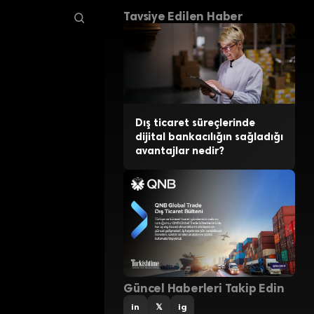
Tavsiye Edilen Haber
Dış ticaret süreçlerinde
dijital bankacılığın sağladığı
avantajlar nedir?
Güncel Haberleri Takip Edin
in
𝕏
ig