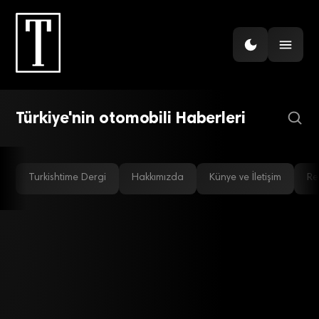
EKONOMI
Ve Türkiye’nin Otomobili
vitrinde!
Türkiye'nin otomobili Haberleri
Turkishtime Dergi
Hakkımızda
Künye ve İletişim
Re