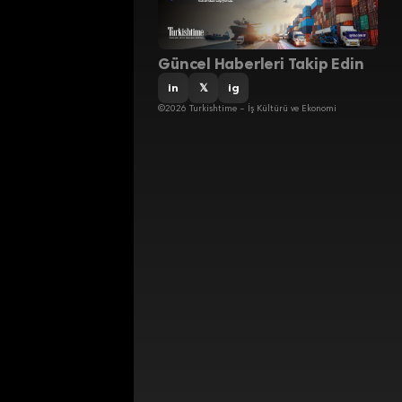
Güncel Haberleri Takip Edin
in
𝕏
ig
©2026 Turkishtime – İş Kültürü ve Ekonomi