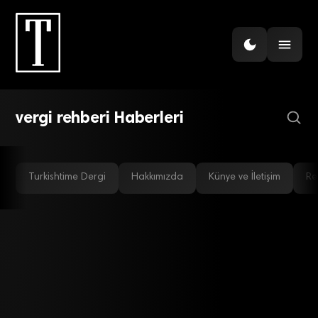
GÜNDEM
Basit usule tabi mükellefe
vergi rehberi
vergi rehberi Haberleri
Turkishtime Dergi
Hakkımızda
Künye ve İletişim
Re