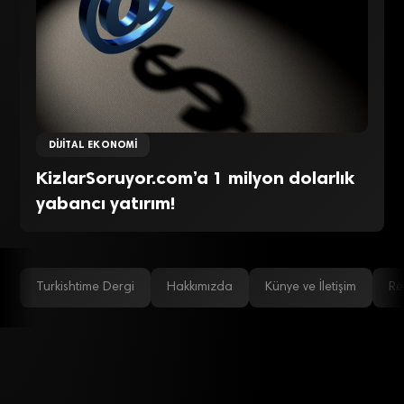
DIJITAL EKONOMI
KizlarSoruyor.com’a 1 milyon dolarlık
yabancı yatırım!
Turkishtime Dergi
Hakkımızda
Künye ve İletişim
Re