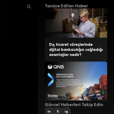
Tavsiye Edilen Haber
Dış ticaret süreçlerinde
dijital bankacılığın sağladığı
avantajlar nedir?
Güncel Haberleri Takip Edin
in
𝕏
ig