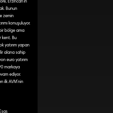
öre, Erzincan’ın
cak. Bunun
de zemin
ırımı konuşuluyor.
 bir bölge ama
 kent. Bu
çok yatırım yapan
lir alana sahip
lyon euro yatırım
. 90 markaya
evam ediyor.
n ilk AVM’nin
 Esas