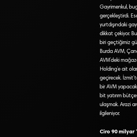
Gayrimenkul, bug
gerçekleştirdi. E
yurtdışındaki gayr
dikkat çekiyor. B
biri geçtiğimiz 
Burda AVM, Çanakk
AVM’deki mağaza 
Holding’e ait ola
geçirecek. İzmit’
bir AVM yapacak. 
bit yatırım bütçe
ulaşmak. Arazi ar
ilgileniyor.
Ciro 90 milyar