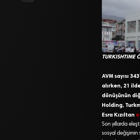
TURKISHTIME 
AVM sayısı 343
alırken, 21 il
dönüşünün diğer
Holding, Turkm
Esra Kızıltan
e
Son yıllarda eleş
sosyal değişimin s