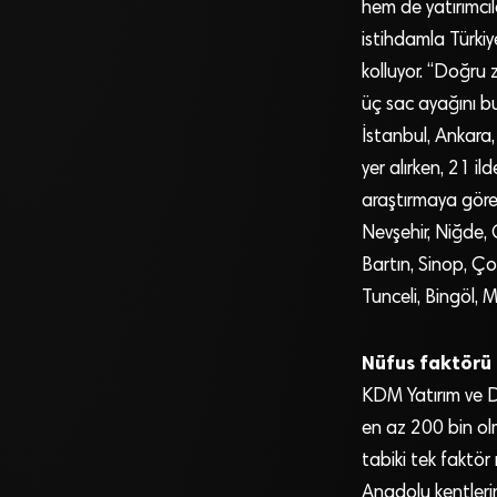
hem de yatırımcı
istihdamla Türkiye
kolluyor. “Doğru
üç sac ayağını bu
İstanbul, Ankara,
yer alırken, 21 il
araştırmaya göre 
Nevşehir, Niğde, 
Bartın, Sinop, Ço
Tunceli, Bingöl, 
Nüfus faktörü 
KDM Yatırım ve D
en az 200 bin olm
tabiki tek faktör 
Anadolu kentlerin