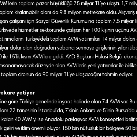
lerin toplam pazar büyüklüğü 75 milyar TL’ye ulaştı. 1,7 milyar
toplam kiralanabilir alanı da 9,8 milyon metrekare oldu. Alışveriş
aşan çalışanı için Sosyal Güvenlik Kurumu’na toplam 7.5 milyar lir
rkiye’de hizmetler sektöründe çalışan her 100 kişinin üçünü AV
tırımcıların Türkiye’deki toplam AVM yatırımları 14 milyar doları aş
lyar dolar olan doğrudan yabancı sermaye girişlerinin yıllar itib
ile 15’lik kısmı AVM’lere geldi. AYD Başkanı Hulusi Belgü, ekon
sanamayacak düzeyde olan AVM’lerin yeni yatırımlar ile birli
e toplam cironun da 90 milyar TL’ye ulaşacağını tahmin ediyor.
ekare yetiyor
erine göre Türkiye genelinde inşaat halinde olan 74 AVM var. Bu a
lam 22 tanesinin İstanbul’da, 7’sinin Ankara ve 5’inin Bursa’da 
 kalan 40 AVM’yi ise Anadolu paylaşıyor. AVM konseptleri belirl
geliri ve iklim önemli oluyor. 150 bin nüfusluk bir bölgeye 50 bi