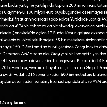
üne kadar yurtiçi ve yurtdışında toplam 200 milyon euro tutar
sas Gayrimenkul 100 milyon euro büyüklüğündeki özsermayesi ile
imenkul fırsatlarını yakından takip ediyor. Yurtiçinde yaptığı AVM
urada da AVM’nin çok az ya da hiç olmadığı lokasyonları tercih 
günlerde Çanakkale’de açılan 17 Burda. Kentin gelişme aksında
ale’nin bu ölçekteki ilk projesi. 38 bin metrekare kiralanabilir
sayısı 150. Diğer taraftan bu yıl içerisinde Zonguldak’ta da
n Demirpark AVM’yi satın aldı. Orayı yeni bir konseptte yenide
te 41 Burda adıyla devam eden bir projesi var. Bolu’da da 14 Bu
2016 yılında üç yeni proje hayata geçirecek olan Grup, 1,5 mil
si ayırdı. Hedef 2016 sonuna kadar 500 bin metrekare kiralanab
ayışları devam eden yönetim, İstanbul dışındaki ofis ve AVM proje
 TL’ye çıkacak