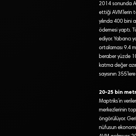
2014 sonunda AVM’
ettiği AVM’lerin 
yılında 400 bini 
ödemesi yaptı. Tü
ediyor. Yabancı ya
ortalaması 9.4 mi
beraber yüzde 10 
katma değer azım
sayısının 355’ler
20-25 bin metr
Maptriks’in veril
merkezlerinin top
öngörülüyor. Geri
nüfusun ekonomik 