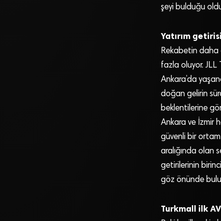
şeyi bulduğu ol
Yatırım getiris
Rekabetin daha az
fazla oluyor. JLL 
Ankara’da yaşana
doğan gelirin sürd
beklentilerine gö
Ankara ve İzmir h
güvenli bir orta
aralığında olan s
getirilerinin biri
göz önünde bulund
Turkmall ilk AV