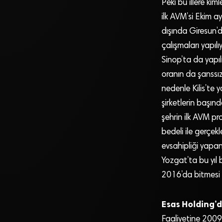
Peki bu illere kim
ilk AVM’si Ekim a
dışında Giresun’d
çalışmaları yapıl
Sinop’ta da yapıl
oranın da şanssı
nedenle Kilis’te 
şirketlerin başınd
şehrin ilk AVM pro
bedeli ile gerçek
evsahipliği yapan
Yozgat’ta bu yıl 
2016’da bitmesi 
Esas Holding’d
Faaliyetine 2009 