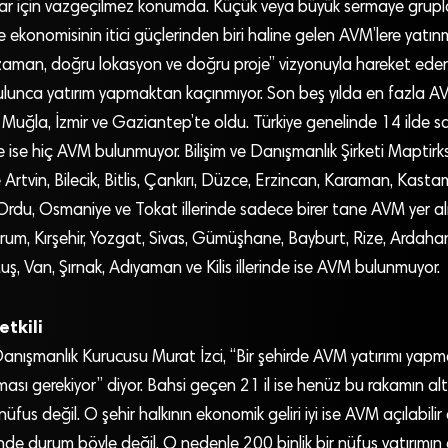
lar için vazgeçilmez konumda. Küçük veya büyük sermaye gruplar
 ekonomisinin itici güçlerinden biri haline gelen AVM’lere yatınm
 zaman, doğru lokasyon ve doğru proje” vizyonuyla hareket eden
lunca yatırım yapmaktan kaçınmıyor. Son beş yılda en fazla AVM 
 Muğla, İzmir ve Gaziantep’te oldu. Türkiye genelinde 14 ilde 
de ise hiç AVM bulunmuyor. Bilişim ve Danışmanlık Şirketi Maptirks
Artvin, Bilecik, Bitlis, Çankırı, Düzce, Erzincan, Karaman, Kast
Ordu, Osmaniye ve Tokat illerinde sadece birer tane AVM yer alıy
rum, Kırşehir, Yozgat, Sivas, Gümüşhane, Bayburt, Rize, Ardahan, 
Muş, Van, Şırnak, Adıyaman ve Kilis illerinde ise AVM bulunmuyor.
etkili
anışmanlık Kurucusu Murat İzci, “Bir şehirde AVM yatırımı yapm
ası gerekiyor” diyor. Bahsi geçen 21 il ise henüz bu rakamın altı
nüfus değil. O şehir halkının ekonomik geliri iyi ise AVM açılabili
de durum böyle değil. O nedenle 200 binlik bir nüfus yatırımın 