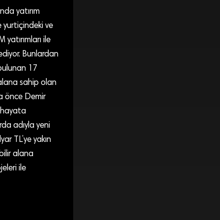
ında yatırım
 yurtiçindeki ve
 yatırımları ile
ediyor. Bunlardan
 bulunan 17
 alana sahip olan
ha önce Demir
n hayata
rda adıyla yeni
yar TL’ye yakın
ilir alana
leri ile