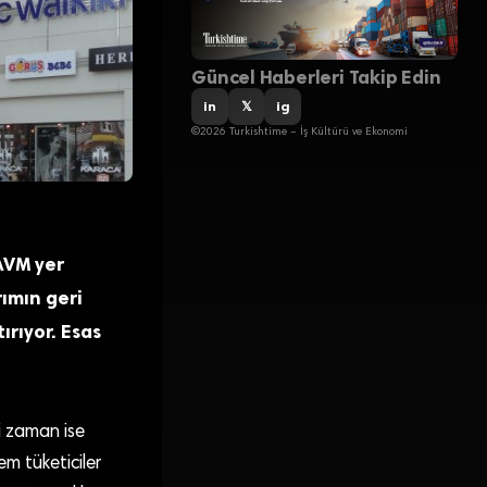
Güncel Haberleri Takip Edin
in
𝕏
ig
©2026 Turkishtime – İş Kültürü ve Ekonomi
AVM yer
rımın geri
ırıyor. Esas
mi zaman ise
em tüketiciler