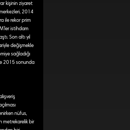
 kişinin ziyaret
 merkezleri, 2014
a ile rekor prim
M’ler istihdam
tı. Son altı yıl
ariyle değişmekle
omiye sağladığı
kte 2015 sonunda
lışveriş
açılması
enirken nüfus,
n metrekarelik bir