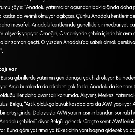
 yorumu şöyle: “Anadolu yatırımcılar açısından bakıldığında daha 
 kadar da verimli olmuyor açıkçası. Çünkü Anadolu kentlerinde h
 daha mesafeli. Anadolu kentlerinde genellikle bir mecburiyet c
r, alışveriş yapıyor. Örneğin, Osmaniye’de şehrin içinde bir avm
zla bir zaman geçti. O yüzden Anadolu’da sabırlı olmak gerekiyor. Y
”.
ajı var
Bursa gibi illerde yatırımın geri dönüşü çok hızlı oluyor. Bu neden
ıyor. Ama buralarda da rekabet çok fazla. Anadolu’da ise tam 
olduğu iller daha avantajlı konumda. Alışveriş Merkezi Yatırımcı
lusi Belgü, “Artık oldukça büyük kasabalara da AVM yapılıyor.
i bir artış içinde. Dolayısıyla AVM yatırımcısının bundan sonraki 
nadolu şehirleri” diyor. Belgü, gelecek süreçte semt AVM’leri
iyor. Buna göre yatırımcı ya tüketicinin yanı başına gidecek ya d