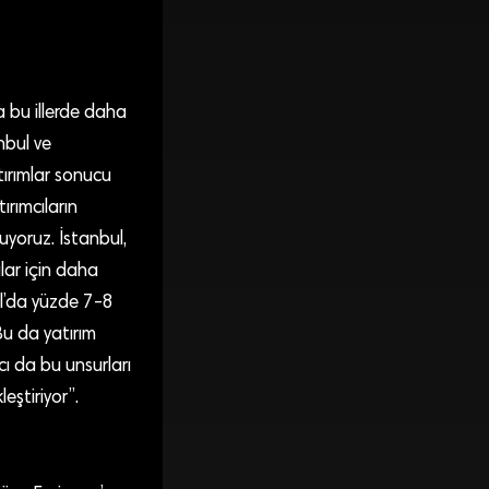
a bu illerde daha
nbul ve
ırımlar sonucu
ırımcıların
uyoruz. İstanbul,
ılar için daha
ul’da yüzde 7-8
Bu da yatırım
cı da bu unsurları
eştiriyor”.