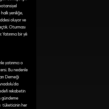
potansiyel
alk yeniliğe,
addesi oluyor ve
 açtık. Oturması
atırımcı bir yılı
le yatırımcı o
tersi. Bu nedenle
ları Derneği
 Anadolu’da
hedefi rekabetin
nin gündeme
a tüketicinin her