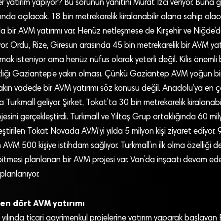
ler yatırım yapıyor? Bu sorunun yanıtını Murat İzci veriyor. Buna g
yında açılacak. 18 bin metrekarelik kiralanabilir alana sahip ola
a bir AVM yatırımı var. Henüz netleşmese de Kırşehir ve Niğde’
ıyor. Ordu, Rize, Giresun arasında 45 bin metrekarelik bir AVM yat
mak isteniyor ama henüz nüfus olarak yeterli değil. Kilis önemli
zlığı Gaziantep’e yakın olması. Çünkü Gaziantep AVM yoğun bir
yakın vadede bir AVM yatırımı söz konusu değil. Anadolu’ya en 
a Turkmall geliyor. Şirket, Tokat’ta 30 bin metrekarelik kiralanabi
jesini gerçekleştirdi. Turkmall ve Yıltaş Grup ortaklığında 60 mi
leştirilen Tokat Novada AVM’yi yılda 5 milyon kişi ziyaret ediyor
 AVM 500 kişiye istihdam sağlıyor. Turkmall’ın ilk olma özelliği d
bitmesi planlanan bir AVM projesi var. Van’da inşaatı devam ede
planlanıyor.
en dört AVM yatırımı
yılında ticari gayrimenkul projelerine yatırım yaparak başlayan