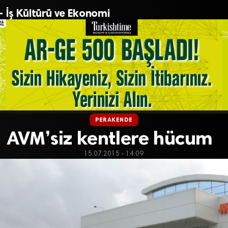
– İş Kültürü ve Ekonomi
PERAKENDE
AVM’siz kentlere hücum
15.07.2015 - 14:09