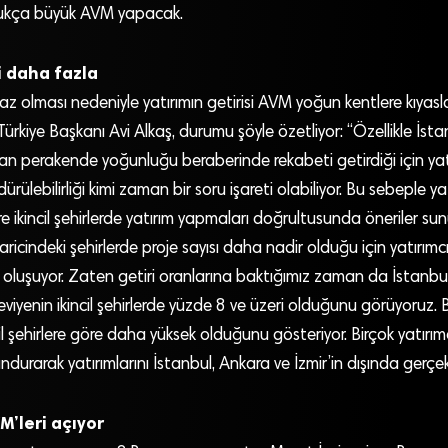
dukça büyük AVM yapacak.
i daha fazla
 olması nedeniyle yatırımın getirisi AVM yoğun kentlere kıyasl
Türkiye Başkanı Avi Alkaş, durumu şöyle özetliyor: “Özellikle İsta
n perakende yoğunluğu beraberinde rekabeti getirdiği için yat
ürülebilirliği kimi zaman bir soru işareti olabiliyor. Bu sebeple yat
re ikincil şehirlerde yatırım yapmaları doğrultusunda öneriler sun
aricindeki şehirlerde proje sayısı daha nadir olduğu için yatırımc
m oluşuyor. Zaten getiri oranlarına baktığımız zaman da İstanb
eviyenin ikincil şehirlerde yüzde 8 ve üzeri olduğunu görüyoruz. 
ncil şehirlere göre daha yüksek olduğunu gösteriyor. Birçok yatırım
urarak yatırımlarını İstanbul, Ankara ve İzmir’in dışında gerçekl
M’leri açıyor