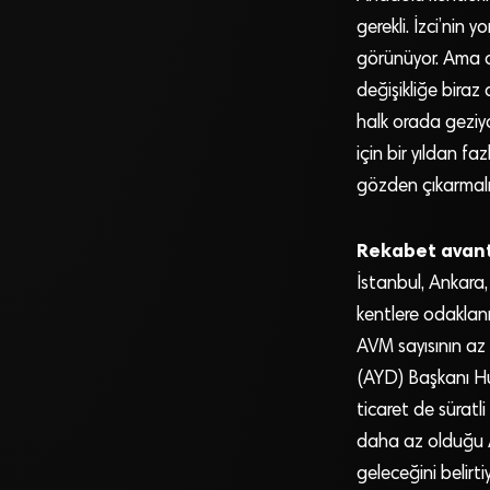
gerekli. İzci’nin
görünüyor. Ama o
değişikliğe biraz
halk orada geziyo
için bir yıldan fa
gözden çıkarmalı
Rekabet avant
İstanbul, Ankara, 
kentlere odaklan
AVM sayısının az 
(AYD) Başkanı Hu
ticaret de süratl
daha az olduğu A
geleceğini belirt