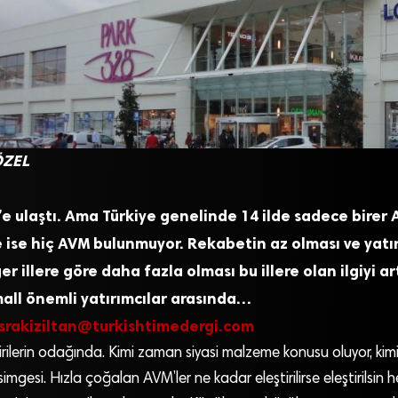
ÖZEL
’e ulaştı. Ama
Türkiye genelinde 14 ilde sadece birer 
de ise hiç AVM bulunmuyor. Rekabetin az olması ve yatı
 illere göre daha fazla olması bu illere olan ilgiyi art
all önemli yatırımcılar arasında…
srakiziltan@turkishtimedergi.com
tirilerin odağında. Kimi zaman siyasi malzeme konusu oluyor, ki
imgesi. Hızla çoğalan AVM’ler ne kadar eleştirilirse eleştirilsin h