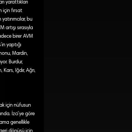
ı yarattıkları
 için fırsat
 yatınmcılar, bu
artışı sırasıyla
sadece birer AVM
’in yaptığı
amonu, Mardin,
or. Burdur,
Kars, Iğdır, Ağrı,
ak için nüfusun
nda. İzci’ye göre
r ama genellikle
geri dönüşü için