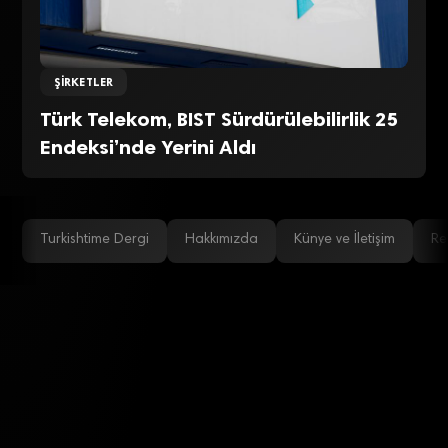
ŞIRKETLER
Türk Telekom, BIST Sürdürülebilirlik 25
Endeksi’nde Yerini Aldı
Turkishtime Dergi
Hakkımızda
Künye ve İletişim
Re