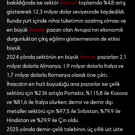
bakıldığında ise sektör
ihracatı
toplamda %4,8 artış
göstererek 12,3 milyar dolar seviyesinde kaydedildi.
Bunda yurt içinde nihai tüketimin azalmış olması ve
en büyük
ihracat
pazarı olan Avrupa’nın ekonomik
durgunluktan çıkış eğilimi göstermesinin de etkisi
büyük.
2024 yılında sektörün en büyük
ihracat
pazarları 2,1
milyar dolarla Almanya, 1,9 milyar dolarla İtalya ve
1,7 milyar dolarla Romanya olarak öne çıktı.
İhracatın en hızlı büyüdüğü ana pazarlar ise çelik
sektörü için %236 artışla Portekiz, %115,8 ile Kosova
ve %81,6 ile İtalya olurken; demir ve demir dışı
metaller sektörü için %97,5 ile Sırbistan, %79,9 ile
Hindistan ve %29,9 ile Çin oldu.
2025 yılında demir-çelik talebinin, üç yıllık üst üste