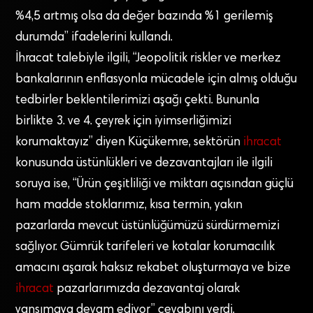
%4,5 artmış olsa da değer bazında %1 gerilemiş
durumda” ifadelerini kullandı.
İhracat talebiyle ilgili, “Jeopolitik riskler ve merkez
bankalarının enflasyonla mücadele için almış olduğu
tedbirler beklentilerimizi aşağı çekti. Bununla
birlikte 3. ve 4. çeyrek için iyimserliğimizi
korumaktayız” diyen Küçükemre, sektörün
ihracat
konusunda üstünlükleri ve dezavantajları ile ilgili
soruya ise, “Ürün çeşitliliği ve miktarı açısından güçlü
ham madde stoklarımız, kısa termin, yakın
pazarlarda mevcut üstünlüğümüzü sürdürmemizi
sağlıyor. Gümrük tarifeleri ve kotalar korumacılık
amacını aşarak haksız rekabet oluşturmaya ve bize
ihracat
pazarlarımızda dezavantaj olarak
yansımaya devam ediyor” cevabını verdi.