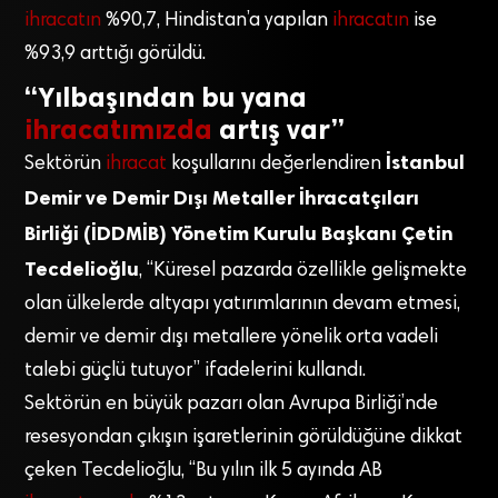
ihracatın
%90,7, Hindistan’a yapılan
ihracatın
ise
%93,9 arttığı görüldü.
“Yılbaşından bu yana
ihracatımızda
artış var”
İstanbul
Sektörün
ihracat
koşullarını değerlendiren
Demir ve Demir Dışı Metaller İhracatçıları
Birliği (İDDMİB) Yönetim Kurulu Başkanı Çetin
Tecdelioğlu
, “Küresel pazarda özellikle gelişmekte
olan ülkelerde altyapı yatırımlarının devam etmesi,
demir ve demir dışı metallere yönelik orta vadeli
talebi güçlü tutuyor” ifadelerini kullandı.
Sektörün en büyük pazarı olan Avrupa Birliği’nde
resesyondan çıkışın işaretlerinin görüldüğüne dikkat
çeken Tecdelioğlu, “Bu yılın ilk 5 ayında AB