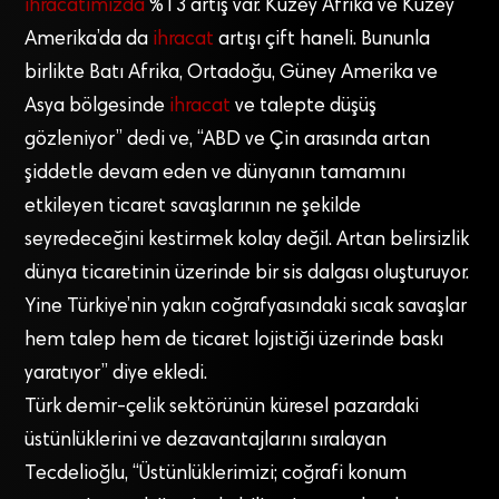
ihracatımızda
%13 artış var. Kuzey Afrika ve Kuzey
Amerika’da da
ihracat
artışı çift haneli. Bununla
birlikte Batı Afrika, Ortadoğu, Güney Amerika ve
Asya bölgesinde
ihracat
ve talepte düşüş
gözleniyor” dedi ve, “ABD ve Çin arasında artan
şiddetle devam eden ve dünyanın tamamını
etkileyen ticaret savaşlarının ne şekilde
seyredeceğini kestirmek kolay değil. Artan belirsizlik
dünya ticaretinin üzerinde bir sis dalgası oluşturuyor.
Yine Türkiye’nin yakın coğrafyasındaki sıcak savaşlar
hem talep hem de ticaret lojistiği üzerinde baskı
yaratıyor” diye ekledi.
Türk demir-çelik sektörünün küresel pazardaki
üstünlüklerini ve dezavantajlarını sıralayan
Tecdelioğlu, “Üstünlüklerimizi; coğrafi konum