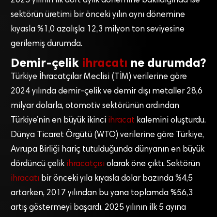
2025 yılının ilk dört aylık dönemine bakıldığında ise
sektörün üretimi bir önceki yılın aynı dönemine
kıyasla %1,0 azalışla 12,3 milyon ton seviyesine
gerilemiş durumda.
Demir-çelik
ihracatı
ne durumda?
Türkiye İhracatçılar Meclisi (TİM) verilerine göre
2024 yılında demir-çelik ve demir dışı metaller 28,6
milyar dolarla, otomotiv sektörünün ardından
Türkiye’nin en büyük ikinci
ihracat
kalemini oluşturdu.
Dünya Ticaret Örgütü (WTO) verilerine göre Türkiye,
Avrupa Birliği hariç tutulduğunda dünyanın en büyük
dördüncü çelik
ihracatçısı
olarak öne çıktı. Sektörün
ihracatı
bir önceki yıla kıyasla dolar bazında %4,5
artarken, 2017 yılından bu yana toplamda %56,3
artış göstermeyi başardı. 2025 yılının ilk 5 ayına