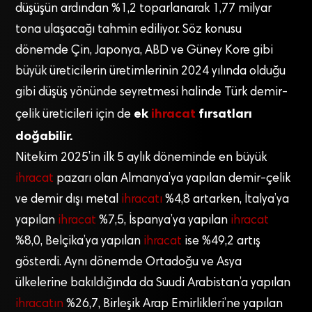
düşüşün ardından %1,2 toparlanarak 1,77 milyar
tona ulaşacağı tahmin ediliyor. Söz konusu
dönemde Çin, Japonya, ABD ve Güney Kore gibi
büyük üreticilerin üretimlerinin 2024 yılında olduğu
gibi düşüş yönünde seyretmesi halinde Türk demir-
ek
ihracat
fırsatları
çelik üreticileri için de
doğabilir.
Nitekim 2025’in ilk 5 aylık döneminde en büyük
ihracat
pazarı olan Almanya’ya yapılan demir-çelik
ve demir dışı metal
ihracatı
%4,8 artarken, İtalya’ya
yapılan
ihracat
%7,5, İspanya’ya yapılan
ihracat
%8,0, Belçika’ya yapılan
ihracat
ise %49,2 artış
gösterdi. Aynı dönemde Ortadoğu ve Asya
ülkelerine bakıldığında da Suudi Arabistan’a yapılan
ihracatın
%26,7, Birleşik Arap Emirlikleri’ne yapılan