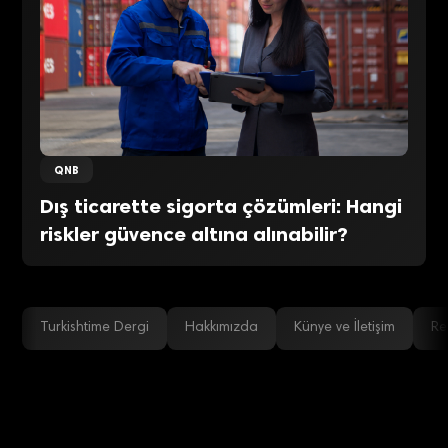
QNB
Dış ticarette sigorta çözümleri: Hangi
riskler güvence altına alınabilir?
Turkishtime Dergi
Hakkımızda
Künye ve İletişim
Re