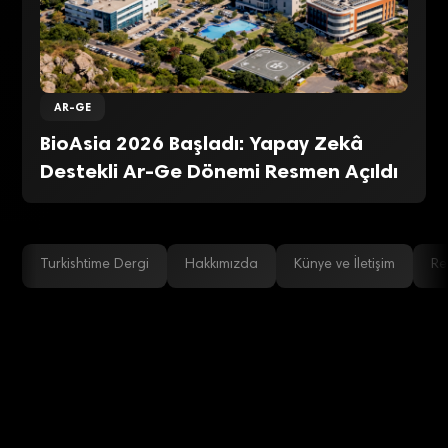
AR-GE
BioAsia 2026 Başladı: Yapay Zekâ
Destekli Ar-Ge Dönemi Resmen Açıldı
Turkishtime Dergi
Hakkımızda
Künye ve İletişim
Re