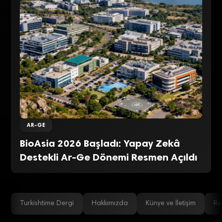
AR-GE
BioAsia 2026 Başladı: Yapay Zekâ
Destekli Ar-Ge Dönemi Resmen Açıldı
Turkishtime Dergi
Hakkımızda
Künye ve İletişim
Re