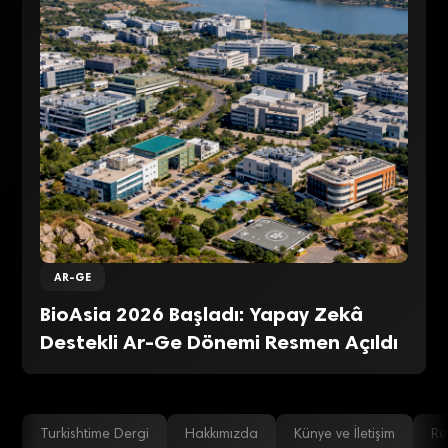
AR-GE
BioAsia 2026 Başladı: Yapay Zekâ
Destekli Ar-Ge Dönemi Resmen Açıldı
Turkishtime Dergi
Hakkımızda
Künye ve İletişim
Re